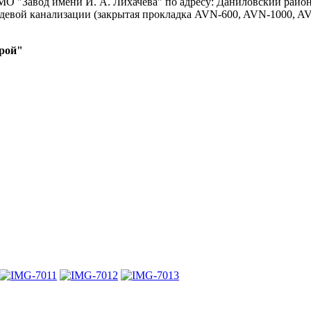
О "Завод имени И. А. Лихачева" по адресу: Даниловский райо
девой канализации (закрытая прокладка AVN-600, AVN-1000, AV
рой"