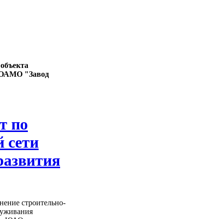
 объекта
я ОАМО "Завод
т по
й сети
развития
нение строительно-
луживания