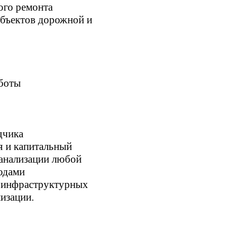
ого ремонта
бъектов дорожной и
.
аботы
дчика
я и капитальный
канализации любой
одами
 инфраструктурных
изации.