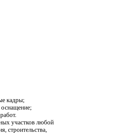
е кадры;
 оснащение;
работ.
ьных участков любой
я, строительства,